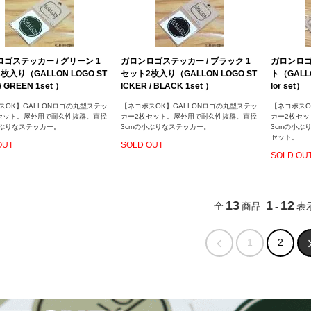
ゴステッカー / グリーン 1
ガロンロゴステッカー / ブラック 1
ガロンロゴ
枚入り（GALLON LOGO ST
セット2枚入り（GALLON LOGO ST
ト（GALLO
/ GREEN 1set ）
ICKER / BLACK 1set ）
lor set）
スOK】GALLONロゴの丸型ステッ
【ネコポスOK】GALLONロゴの丸型ステッ
【ネコポスO
セット。屋外用で耐久性抜群。直径
カー2枚セット。屋外用で耐久性抜群。直径
カー2枚セ
小ぶりなステッカー。
3cmの小ぶりなステッカー。
3cmの小ぶ
セット。
OUT
SOLD OUT
SOLD OU
13
1
12
全
商品
-
表
1
2