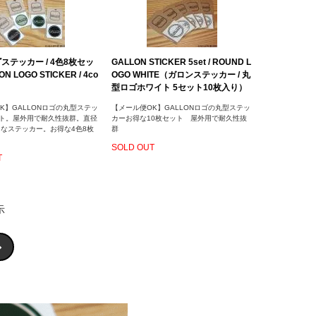
ステッカー / 4色8枚セッ
GALLON STICKER 5set / ROUND L
N LOGO STICKER / 4co
OGO WHITE（ガロンステッカー / 丸
型ロゴホワイト 5セット10枚入り）
K】GALLONロゴの丸型ステッ
【メール便OK】GALLONロゴの丸型ステッ
ット。屋外用で耐久性抜群。直径
カーお得な10枚セット 屋外用で耐久性抜
りなステッカー。お得な4色8枚
群
SOLD OUT
T
示