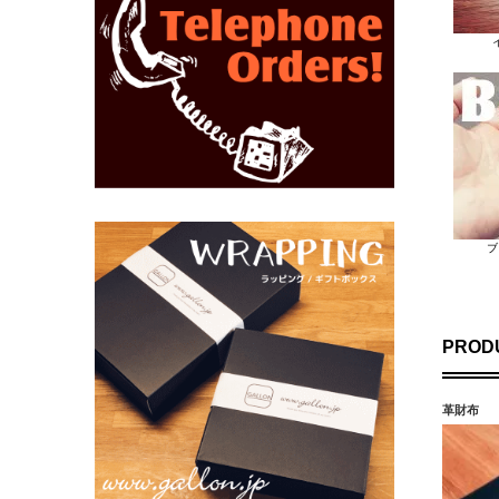
ブ
PROD
革財布