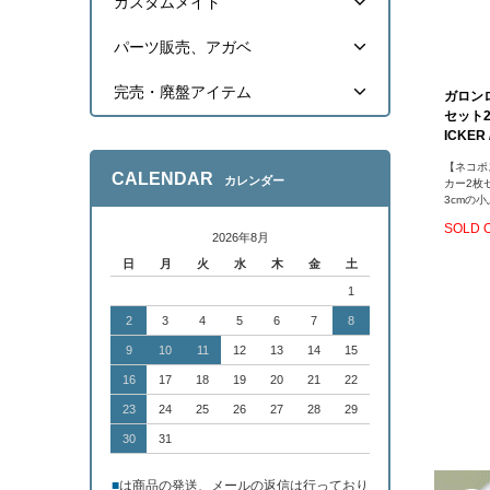
カスタムメイド
パーツ販売、アガベ
完売・廃盤アイテム
ガロンロ
セット2
ICKER 
【ネコポ
CALENDAR
カレンダー
カー2枚
3cmの
SOLD 
2026年8月
日
月
火
水
木
金
土
1
2
3
4
5
6
7
8
9
10
11
12
13
14
15
16
17
18
19
20
21
22
23
24
25
26
27
28
29
30
31
■
は商品の発送、メールの返信は行っており