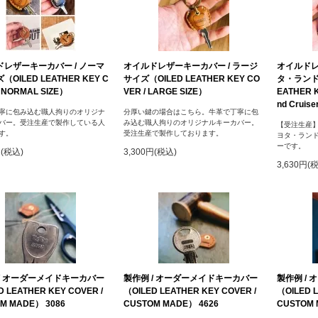
レザーキーカバー / ノーマ
オイルドレザーキーカバー / ラージ
オイルドレ
OILED LEATHER KEY C
サイズ（OILED LEATHER KEY CO
タ・ランドク
/ NORMAL SIZE）
VER / LARGE SIZE）
EATHER K
nd Cruise
寧に包み込む職人拘りのオリジナ
分厚い鍵の場合はこちら。牛革で丁寧に包
バー。受注生産で製作している人
み込む職人拘りのオリジナルキーカバー。
【受注生産】 T
す。
受注生産で製作しております。
ヨタ・ランド
ーです。
円(税込)
3,300円(税込)
3,630円(
/ オーダーメイドキーカバー
製作例 / オーダーメイドキーカバー
製作例 /
D LEATHER KEY COVER /
（OILED LEATHER KEY COVER /
（OILED L
M MADE） 3086
CUSTOM MADE） 4626
CUSTOM 