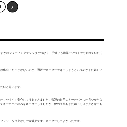
4
、さすがのフィティングでシワひとつなく、手触りも均等でいつまでも触れていたく
には出会ったことがないのと、通販でオーダーできてしまうというのがまた嬉しい
きたいと思います。
わかりやすくて安心して注文できました。普通の鍵用のキーカバーしか見つからな
のでキーカバーのみをオーダーしましたが、他の商品もまたゆっくりと見させても
トフィットな仕上がりで大満足です。オーダーしてよかったです。