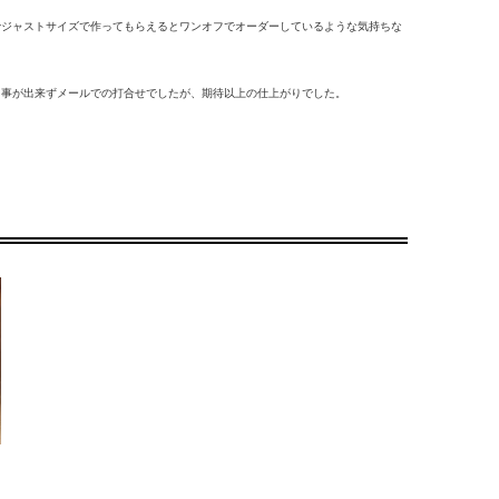
でジャストサイズで作ってもらえるとワンオフでオーダーしているような気持ちな
う事が出来ずメールでの打合せでしたが、期待以上の仕上がりでした。