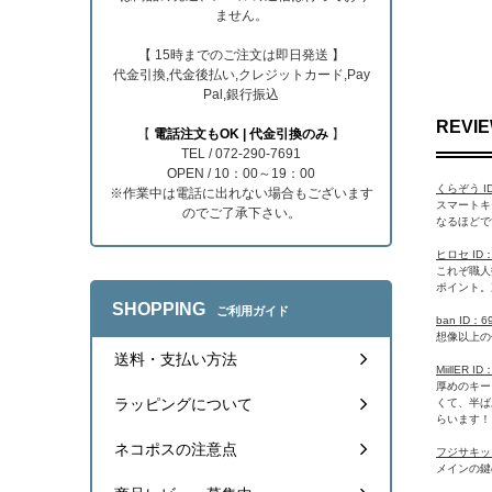
ません。
【 15時までのご注文は即日発送 】
代金引換,代金後払い,クレジットカード,Pay
Pal,銀行振込
REVI
【
電話注文もOK | 代金引換のみ
】
TEL / 072-290-7691
OPEN / 10：00～19：00
くらぞう ID
※作業中は電話に出れない場合もございます
スマートキ
のでご了承下さい。
なるほどで
ヒロセ ID：
これぞ職人
ポイント。
SHOPPING
ご利用ガイド
ban ID：6
想像以上の
送料・支払い方法
MiillER 
厚めのキー
ラッピングについて
くて、半ば
らいます！
ネコポスの注意点
フジサキック 
メインの鍵