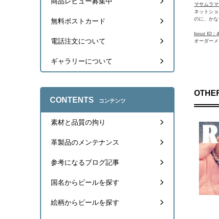
商品レビュー募集中
マサムラマサ 
ネットショ
のに、かな
無料ポストカード
bouz ID：
電話注文について
オーダーメ
ギャラリーについて
OTHER
CONTENTS
コンテンツ
素材と品質の拘り
革製品のメンテナンス
参考になるブログ記事
国名からビールを探す
絵柄からビールを探す