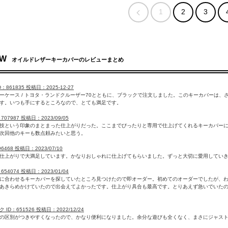
1
2
3
EW
オイルドレザーキーカバーのレビューまとめ
：861835 投稿日：2025-12-27
ーケース / トヨタ・ランドクルーザー70とともに、ブラックで注文しました。このキーカバーは
す。いつも手にするところなので、とても満足です。
707987 投稿日：2023/09/05
技という印象のまとまった仕上がりだった。ここまでぴったりと専用で仕上げてくれるキーカバー
次回他のキーも数点頼みたいと思う。
96468 投稿日：2023/07/10
仕上がりで大満足しています。かなりおしゃれに仕上げてもらいました。ずっと大切に愛用してい
ID：654074 投稿日：2023/01/04
に合わせるキーカバーを探していたところ見つけたので即オーダー。初めてのオーダーでしたが、
あきらめかけていたので出会えてよかったです。仕上がり具合も最高です。とりあえず急いでいた
ID：651526 投稿日：2022/12/24
の区別がつきやすくなったので、かなり便利になりました。余分な遊びも全くなく、まさにジャス