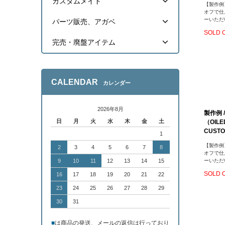
カスタムメイド
【製作例
オフで仕
ーいただ
パーツ販売、アガベ
SOLD 
完売・廃盤アイテム
CALENDAR
カレンダー
2026年8月
製作例 
日
月
火
水
木
金
土
（OILE
CUSTO
1
【製作例
2
3
4
5
6
7
8
オフで仕
ーいただ
9
10
11
12
13
14
15
SOLD 
16
17
18
19
20
21
22
23
24
25
26
27
28
29
30
31
■
は商品の発送、メールの返信は行っており