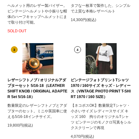
ヘルメット用のレザー製バイザー。
タフな一枚革で製作した、シンプル
ビンテージヘルメットや小振りな帽
で上質な本格レザーベルト
体のハーフキャップヘルメットにま
14,300円(税込)
で取り付け可能。
SOLD OUT
3
4
レザーシフトノブ / オリジナルアダ
ビンテージフォトプリントTシャツ
プターセット 5/16-18（LEATHER
1970 / 160サイズ キッズ・レディー
SHIFT KNOB / ORIGINAL ADAPTE
ス（VINTAGE PHOTO PRINT T-SHI
R Set 5/16-18）
RT 1970 / 160 SIZE）
数量限定のレザーシフトノブとアダ
【ネコポスOK】数量限定Tシャツ・
プターのセット。ミニや英国車に使
小さいサイズ レディースサイズ キ
える5/16-18インチサイズ。
ッズ 160 拘りのオリジナルTシャ
ツ ビンテージのモノクロ写真をシル
19,800円(税込)
クスクリーンで再現
4,070円(税込)