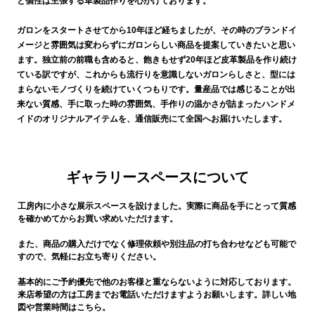
と個性は主張する革製品作りを心がけております。
ガロンをスタートさせてから10年ほど経ちましたが、その時のブランドイ
メージと雰囲気は変わらずにガロンらしい商品を提案していきたいと思い
ます。独立前の前職も含めると、飽きもせず20年ほど皮革製品を作り続け
ている訳ですが、これからも流行りを意識しないガロンらしさと、型には
まらないモノづくりを続けていくつもりです。量産品では感じることが出
来ない質感、手に取った時の雰囲気、手作りの温かさが詰まったハンドメ
イドのオリジナルアイテムを、通信販売にて全国へお届けいたします。
ギャラリースペースについて
工房内に小さな展示スペースを設けました。実際に商品を手にとって質感
を確かめてからお買い求めいただけます。
また、商品の購入だけでなく修理依頼や別注品の打ち合わせなども可能で
すので、気軽にお立ち寄りください。
基本的にご予約優先で他のお客様と重ならないように対応しております。
来店希望の方は工房までお電話いただけますようお願いします。詳しい地
図や営業時間はこちら。