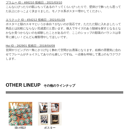
プラムー ID：466210 投稿日：2021/03/10
こんなにぴったりの額ぶちってあるの？ってくらいぴったりで、壁掛けで飾ったら思って
た以上にかっこよく決まりました。モノクロ系ポスター増やしてください。
エリクック ID：454212 投稿日：2021/01/26
ポスターと額のスキマというか余白？がないのが流石です。ただただ額に入れましたって
商品とは比較にならない完成度だと思います。個人でサイズのあう額縁を探すとなるとな
かなか見つからないのを経験したことがあるので、ここのショップの額装のバランスは非
常に嬉しい！どんどん種類増やしてほしいです。
Hoi ID：262901 投稿日：2018/04/09
玄関やリビングの一角にさりげなく飾れて空間がお洒落になります。絵柄の雰囲気に合わ
せてフレームがチョイスしてありのも嬉しいですね。一点物を吟味して選ぶのもワクワク
します。
ヴィン太郎 ID：262604 投稿日：2018/04/06
こういったポスターはやはりコピー物じゃなく当時物に限ると思う。当時の紙質も赴きが
あるしプリントや色の感じは本物ならでは。某ヤ○オクではコピー物で溢れているが、こう
いった本物を丁寧に額装してくれているのがありがたい。
OTHER LINEUP
その他のラインナップ
うっちー ID：247927 投稿日：2017/12/26
センスのよい切り抜きと額装がそのまま飾れて助かります。ウッドの額もかなり雰囲気あ
るので壁にかけるだけでも予想以上に映えました。こういうのが通販で買えるとは便利で
すね。
ピュアップ ID：217690 投稿日：2017/06/15
ポスターと額のサイズがぴったりで専用のものかと思うくらいまとまってます。レトロな
ゴールドフレームもいい感じでした。
DSKMS ID：213940 投稿日：2017/05/23
掛け時計
ポスター