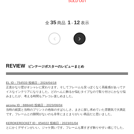
SOLD OUT
35
1
12
全
商品
-
表示
REVIEW
ビンテージポスターのレビューまとめ
EL ID：754533 投稿日：2024/04/18
正直かなり壁がオシャレに変わります。そしてフレームも安っぽくなく高級感があってナ
イスなインテリアになりました。どのへんに飾るか悩むタイプなので取り付けにかなり悩
みましたが、考える時間もアレコレ楽しめました。
aicomu ID：688440 投稿日：2023/06/04
当時の紙質と当時のプリントの色味のすばらしさ。まさに探し求めていた雰囲気で大満足
です。フレームとの隙間がないのも非常にまとまりがいい商品だと思いました。
KEROKEROCKET ID：654022 投稿日：2023/01/04
とにかくデザインがいい。ジャケ買いです。フレームも重すぎず飾りやすい感じでした。