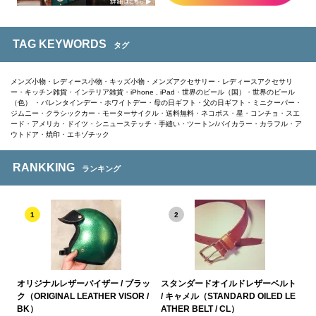
TAG KEYWORDS
タグ
メンズ小物
・
レディース小物
・
キッズ小物
・
メンズアクセサリー
・
レディースアクセサリ
ー
・
キッチン雑貨
・
インテリア雑貨
・
iPhone , iPad
・
世界のビール（国）
・
世界のビール
（色）
・
バレンタインデー
・
ホワイトデー
・
母の日ギフト
・
父の日ギフト
・
ミニクーパー
・
ジムニー
・
クラシックカー
・
モーターサイクル
・
送料無料
・
ネコポス
・
星
・
コンチョ
・
スエ
ード
・
アメリカ
・
ドイツ
・
シニューステッチ
・
手縫い
・
ツートン/バイカラー
・
カラフル
・
ア
ウトドア
・
焼印
・
エキゾチック
RANKKING
ランキング
1
2
オリジナルレザーバイザー / ブラッ
スタンダードオイルドレザーベルト
ク（ORIGINAL LEATHER VISOR /
/ キャメル（STANDARD OILED LE
BK）
ATHER BELT / CL）