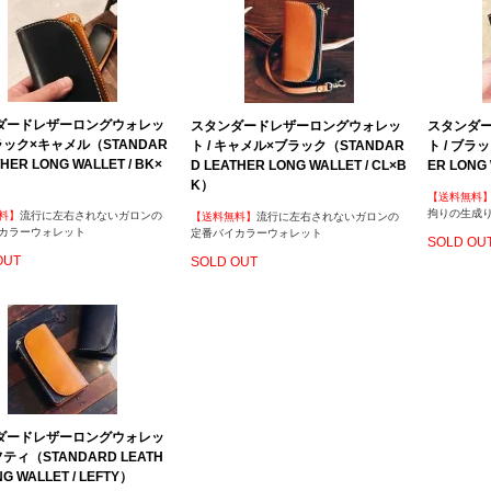
ダードレザーロングウォレッ
スタンダードレザーロングウォレッ
スタンダ
ブラック×キャメル（STANDAR
ト / キャメル×ブラック（STANDAR
ト / ブラ
HER LONG WALLET / BK×
D LEATHER LONG WALLET / CL×B
ER LONG 
K）
【送料無料
拘りの生成
料】
流行に左右されないガロンの
【送料無料】
流行に左右されないガロンの
カラーウォレット
定番バイカラーウォレット
SOLD OU
OUT
SOLD OUT
ダードレザーロングウォレッ
フティ（STANDARD LEATH
NG WALLET / LEFTY）