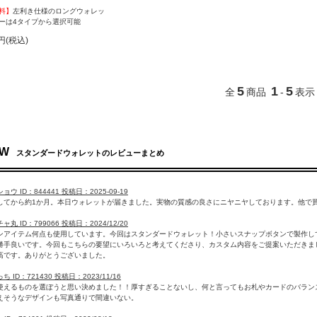
料】
左利き仕様のロングウォレッ
ーは4タイプから選択可能
0円(税込)
5
1
5
全
商品
-
表示
EW
スタンダードウォレットのレビューまとめ
ョウ ID：844441 投稿日：2025-09-19
してから約1か月。本日ウォレットが届きました。実物の質感の良さにニヤニヤしております。他で
ャ丸 ID：799066 投稿日：2024/12/20
ンアイテム何点も使用しています。今回はスタンダードウォレット！小さいスナップボタンで製作し
勝手良いです。今回もこちらの要望にいろいろと考えてくださり、カスタム内容をご提案いただきま
高です。ありがとうございました。
ち ID：721430 投稿日：2023/11/16
使えるものを選ぼうと思い決めました！！厚すぎることないし、何と言ってもお札やカードのバラン
えそうなデザインも写真通りで間違いない。