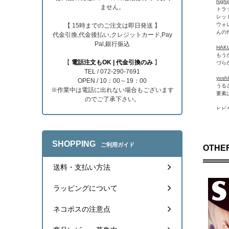
high
ません。
トラ
レッ
ウォ
【 15時までのご注文は即日発送 】
んの
代金引換,代金後払い,クレジットカード,Pay
Pal,銀行振込
HAK
もう
【
電話注文もOK | 代金引換のみ
】
づら
TEL / 072-290-7691
yosh
OPEN / 10：00～19：00
うる
※作業中は電話に出れない場合もございます
要素
のでご了承下さい。
ヒビタ
いい
Mori
商品
SHOPPING
ご利用ガイド
OTHER
taka
数年
送料・支払い方法
いく
Ryu 
ラッピングについて
予約
ョン
ネコポスの注意点
クリ 
とも