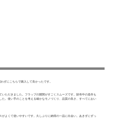
買わずにこちらで購入して良かったです。
ていただきました。フラップの開閉がすごくスムーズです。財布中の造作も
した。使い手のことを考える確かなモノづくり、品質の良さ、すべてにおい
スがよくて使いやすいです。久しぶりに納得の一品に出会い。あきずにずっ