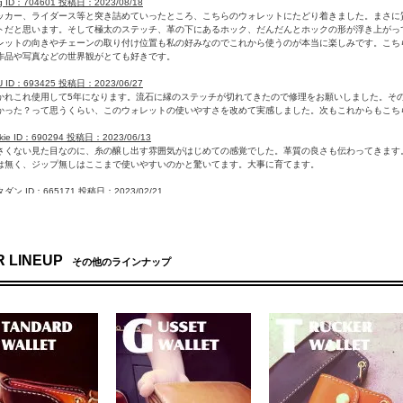
ig ID：704601 投稿日：2023/08/18
ッカー、ライダース等と突き詰めていったところ、こちらのウォレットにたどり着きました。まさに
トだと思います。そして極太のステッチ、革の下にあるホック、だんだんとホックの形が浮き上がっ
レットの向きやチェーンの取り付け位置も私の好みなのでこれから使うのが本当に楽しみです。こちら
作品や写真などの世界観がとても好きです。
U ID：693425 投稿日：2023/06/27
かれこれ使用して5年になります。流石に縁のステッチが切れてきたので修理をお願いしました。そ
かった？って思うくらい、このウォレットの使いやすさを改めて実感しました。次もこれからもこち
ikie ID：690294 投稿日：2023/06/13
さくない見た目なのに、糸の醸し出す雰囲気がはじめての感覚でした。革質の良さも伝わってきます
は無く、ジップ無しはここまで使いやすいのかと驚いてます。大事に育てます。
ダン ID：665171 投稿日：2023/02/21
です。雰囲気も質感も満足です。こういった完成度の革製品が通販で届くのは、なかなかに嬉しいシ
guchi ID：657400 投稿日：2023/01/17
、届きました。初めての購入でしたがとても気に入りました。今後も注文すると思うのでよろしくお
 LINEUP
その他のラインナップ
 ID：401965 投稿日：2020/07/18
来の念願かなって今回手に入れることができました。期待を裏切らない革質、縫製、使い勝手でとて
か楽しみです。
SpArrow ID：317946 投稿日：2019/04/11
注文して商品到着！約1ヶ月ほど寝かせておいて開運日の今日から使用します。かなりしっかりした
MAX
ID：247803 投稿日：2017/12/25
とても気に入りました。エイジングが楽しみです。心配していた
なく大きく開いて出し入れしやすいです。