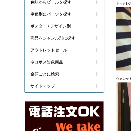
色味からビールを探す
ブラ
ネックレ
新で
い商
車種別にパーツを探す
皐月 
前々
ポスター / デザイン別
って
maki
商品をジャンル別に探す
注文
アウトレットセール
kaku
奇抜
ネコポス対象商品
さっぷ
全体
金額ごとに検索
kaon
ウォレッ
旦那
もら
サイトマップ
Yoko
数年
性に
Mich
大き