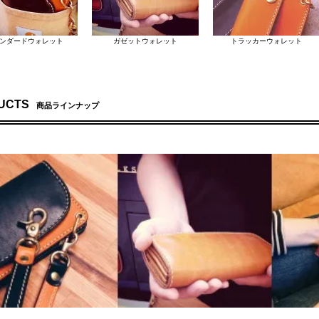
 ID：222927 投稿日：2017/07/20
。無くしました…ガロンさんの財布無くしました。３年も大事に育ててきたのに！他の物に変えよう
く考えられてるなと。小銭入れがチャックじゃないのも初めこそ小銭が落ちないかと心配しましたが
ンダードウォレット
ガゼットウォレット
トラッカーウォレット
左利き。この使いやすさは一度使うと、もう右用に作られた物には戻れません。結局またガロンさん
 ID：217328 投稿日：2017/06/13
には黒い糸ではなくて、生成り色の糸がいいですね。ステッチが生き生きしていて綺麗につくってあ
ェン ID：213114 投稿日：2017/05/18
UCTS
商品ラインナップ
ックキャメルと迷いましたがエイジングの楽しみも含めてコレにしました。いい革を使って作られて
ID：197491 投稿日：2017/02/12
が手元に届くまでは多少の不安があったのですが、届いて実物を見た瞬間に不安なんて一瞬にして消
インです！気になる商品がまだあるのでまた利用させてもらいます(^ ^)
me ID：192396 投稿日：2017/01/13
不滅のデザイン・これ以上ないバランスの良さっ！！！
 ID：182509 投稿日：2016/11/05
は仕事中カーゴパンツの太腿部分のポケットに入れるので、薄くコンパクトに作られているのが条件
ており、修理もして頂けるとの事ですのでどんどん使い込んで手入れをして、長く付き合って行けそ
るとすごく使いやすく、もう他のものには戻れなさそうです。他の商品も徐々に揃えたいと思ってい
jin ID：166730 投稿日：2016/07/21
を超えてかなりすてきな商品でした。購入する前に色々悩みサイトを何度もチェックしておりました
ございました！！！
ID：164397 投稿日：2016/07/06