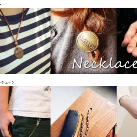
ックとキャメルのバランスの良さ最高だと思います。発売された頃に雑誌でみかけたのが始まりです
ス
した。ここ最近ではバランスの悪いツートン物も他社で見かけるようになってきましたが、所詮真似事、
品作り応援しております。
ID：160236 投稿日：2016/06/07
から新しい財布が欲しいと言っていた父に、父の日＆お誕生日（日にちが近い）プレゼントとしてあ
も丁寧なつくりで質感もよく、次は自分用に何か欲しくなりました！
d ID：155398 投稿日：2016/05/07
の翌日に到着して嬉しかったです。作りと素材もしっかりしていると思いました。大事に使います。
kakua ID：153230 投稿日：2016/04/21
な見た目ではないのに、なぜか惹かれてしまう財布でした。実際に届いた物は想像以上に格好良かっ
 ID：146873 投稿日：2016/03/08
の厚みが絶妙でした。分厚すぎず薄すぎず、今までで一番使いやすいです。これからのエイジングが
 ID：145779 投稿日：2016/03/02
トチェーン
に誕生日プレゼントとして購入しました。実際どうかな？と少し不安でしたが、、、色味も写真とほ
えて大満足のお買い物になりました～また買わせてもらいます～
i ID：106136 投稿日：2015/04/27
愛用させていただいてますが年々味が増して行くのを目と手で実感できます。ビジュアルがかっこい
もいいかと。
ael ID：105923 投稿日：2015/04/25
さも丁度良く、小銭入れも大きく開いてとても使い良いです！縫いもしっかりで良質の革なんで、お