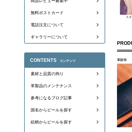
商品レビュー募集中
サカス
はい
無料ポストカード
も良
スタ
僕は
電話注文について
mash
黒革
ギャラリーについて
ガージ
PROD
ブラ
す。
マツ 
CONTENTS
革財布
コンテンツ
商品
デザ
素材と品質の拘り
kana
永遠
革製品のメンテナンス
こぅた
普段
参考になるブログ記事
りし
てみ
国名からビールを探す
naka
想像
とう
絵柄からビールを探す
T.K 