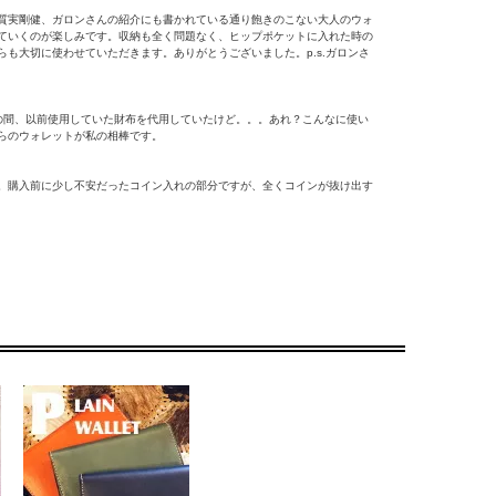
質実剛健、ガロンさんの紹介にも書かれている通り飽きのこない大人のウォ
ていくのが楽しみです。収納も全く問題なく、ヒップポケットに入れた時の
も大切に使わせていただきます。ありがとうございました。p.s.ガロンさ
の間、以前使用していた財布を代用していたけど。。。あれ？こんなに使い
らのウォレットが私の相棒です。
。購入前に少し不安だったコイン入れの部分ですが、全くコインが抜け出す
ョップを発見しました。またお願いします！
願いします。
も満足してます。これから使い込んでいくことで、どのように経年変化して
作りなので長持ちしそうで経年変化が楽しみですね～人生初の長財布テンシ
ジッパーがない小銭入れ部分ですがレザーフラップ仕様でも小銭が落ちるこ