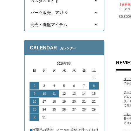
カスタムメイド
【送料無
ト。カラ
パーツ販売、アガベ
36,30
完売・廃盤アイテム
CALENDAR
カレンダー
REVI
2026年8月
日
月
火
水
木
金
土
1
タナシ
予約
2
3
4
5
6
7
8
チャチ
9
10
11
12
13
14
15
ガロ
使い
16
17
18
19
20
21
22
て最
23
24
25
26
27
28
29
いわっ
30
31
長く
と使
■
は商品の発送、メールの返信は行っており