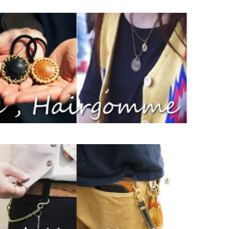
が、一目でやられました。その頃はこんな感じのツートンは見かけなくて斬
GALLONさんの雰囲気にはかなわないと思います。GALLONさんらし
げました。左利きようなんてあるんだなぁとデザインにも魅かれました。と
たです。
楽しみです。
ぼ変わらず、革の質も質感も想像してたより良かったです。旦那にも喜んで
いだけでなく素材、内容ともに大満足です。カード類もたくさん入るので女
尻にすぐ馴染みます！