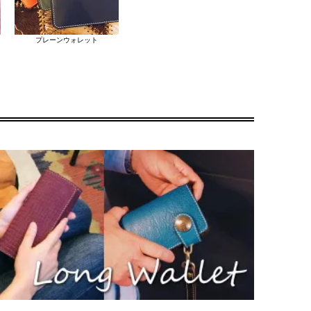
かと色々見ましたが納得いかない。デザインはさることながら、中身の使用
一度もそんな事はなく。むしろ手早く開き中も見やすく使いやすい。しかも
プレーンウォレット
でお世話になります。
る財布だと思います。シンプルでも雰囲気と言うか特徴がある気がする。
るというのが手にとってすぐわかりました。これからの育ち方が楽しみで
し飛びましたw 形、大きさ、質感、色味、わかる人にはわかるドンピシャ
だったのですが、こちらは大きさも厚さもピッタリでした。革の質もしっか
うです。実際使うまでは留め具無しの小銭入れが少し不安でしたが実際使っ
ますので、これからも良い作品を作り続けて下さい！
が、迷わずにもっと早く注文しておけば良かったです。すてきな財布ありが