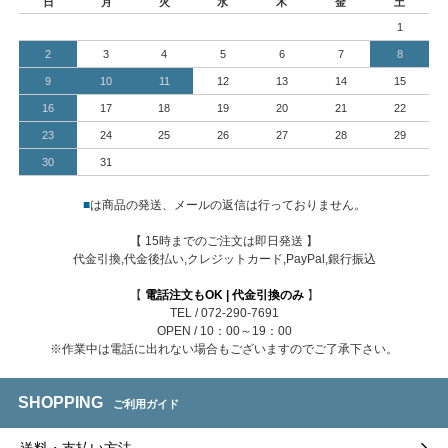
日
月
火
水
木
金
土
1
2
3
4
5
6
7
8
9
10
11
12
13
14
15
16
17
18
19
20
21
22
23
24
25
26
27
28
29
30
31
■
は商品の発送、メールの返信は行っておりません。
【 15時までのご注文は即日発送 】
代金引換,代金後払い,クレジットカード,PayPal,銀行振込
【
電話注文もOK | 代金引換のみ
】
TEL / 072-290-7691
OPEN / 10：00～19：00
※作業中は電話に出れない場合もございますのでご了承下さい。
SHOPPING
ご利用ガイド
送料・支払い方法