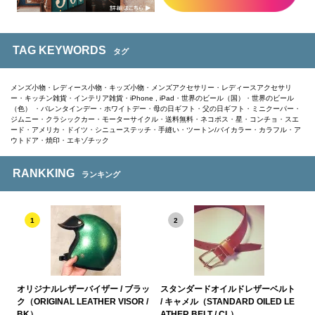
TAG KEYWORDS
タグ
メンズ小物
・
レディース小物
・
キッズ小物
・
メンズアクセサリー
・
レディースアクセサリ
ー
・
キッチン雑貨
・
インテリア雑貨
・
iPhone , iPad
・
世界のビール（国）
・
世界のビール
（色）
・
バレンタインデー
・
ホワイトデー
・
母の日ギフト
・
父の日ギフト
・
ミニクーパー
・
ジムニー
・
クラシックカー
・
モーターサイクル
・
送料無料
・
ネコポス
・
星
・
コンチョ
・
スエ
ード
・
アメリカ
・
ドイツ
・
シニューステッチ
・
手縫い
・
ツートン/バイカラー
・
カラフル
・
ア
ウトドア
・
焼印
・
エキゾチック
RANKKING
ランキング
1
2
オリジナルレザーバイザー / ブラッ
スタンダードオイルドレザーベルト
ク（ORIGINAL LEATHER VISOR /
/ キャメル（STANDARD OILED LE
BK）
ATHER BELT / CL）