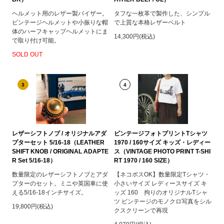
ヘルメット用のレザー製バイザー。
タフな一枚革で製作した、シンプル
ビンテージヘルメットや小振りな帽
で上質な本格レザーベルト
体のハーフキャップヘルメットにま
14,300円(税込)
で取り付け可能。
SOLD OUT
3
4
レザーシフトノブ / オリジナルアダ
ビンテージフォトプリントTシャツ
プターセット 5/16-18（LEATHER
1970 / 160サイズ キッズ・レディー
SHIFT KNOB / ORIGINAL ADAPTE
ス（VINTAGE PHOTO PRINT T-SHI
R Set 5/16-18）
RT 1970 / 160 SIZE）
数量限定のレザーシフトノブとアダ
【ネコポスOK】数量限定Tシャツ・
プターのセット。ミニや英国車に使
小さいサイズ レディースサイズ キ
える5/16-18インチサイズ。
ッズ 160 拘りのオリジナルTシャ
ツ ビンテージのモノクロ写真をシル
19,800円(税込)
クスクリーンで再現