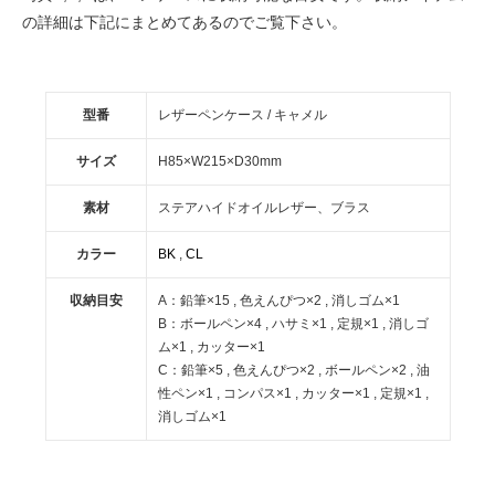
の詳細は下記にまとめてあるのでご覧下さい。
型番
レザーペンケース / キャメル
サイズ
H85×W215×D30mm
素材
ステアハイドオイルレザー、ブラス
カラー
BK
,
CL
収納目安
A：鉛筆×15 , 色えんぴつ×2 , 消しゴム×1
B：ボールペン×4 , ハサミ×1 , 定規×1 , 消しゴ
ム×1 , カッター×1
C：鉛筆×5 , 色えんぴつ×2 , ボールペン×2 , 油
性ペン×1 , コンパス×1 , カッター×1 , 定規×1 ,
消しゴム×1