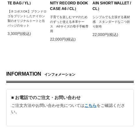
TE BAG / YL）
NITY RECORD BOOK
AIN SHORT WALLET /
CASE A6 / CL）
CL）
【ネコポスOK】ブランドロ
ゴをプリントしたナイロン
子育てを楽しむママのため
シンプルでも主張する素材
製のオリジナルトートと缶
のずっと使える本革ケー
感 スタンダードな二つ折
バッジのセット
ス A6サイズの母子手帳専
り財布
用
3,300円(税込)
22,000円(税込)
22,000円(税込)
INFORMATION
インフォメーション
■ お電話でのご注文・お問い合わせ
ご注文方法やお問い合わせ先については
こちら
をご確認くださ
い。