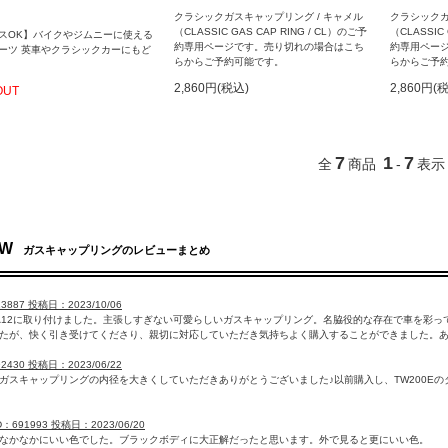
クラシックガスキャップリング / キャメル
クラシックガ
（CLASSIC GAS CAP RING / CL）のご予
（CLASSIC
スOK】バイクやジムニーに使える
約専用ページです。売り切れの場合はこち
約専用ペー
ーツ 英車やクラシックカーにもど
らからご予約可能です。
らからご予
2,860円(税込)
2,860円(
OUT
7
1
7
全
商品
-
表示
EW
ガスキャップリングのレビューまとめ
13887 投稿日：2023/10/06
A12に取り付けました。主張しすぎない可愛らしいガスキャップリング。名脇役的な存在で車を彩っ
たが、快く引き受けてくださり、親切に対応していただき気持ちよく購入することができました。
692430 投稿日：2023/06/22
ガスキャップリングの内径を大きくしていただきありがとうございました♪以前購入し、TW200E
：691993 投稿日：2023/06/20
なかなかにいい色でした。ブラックボディに大正解だったと思います。外で見ると更にいい色。