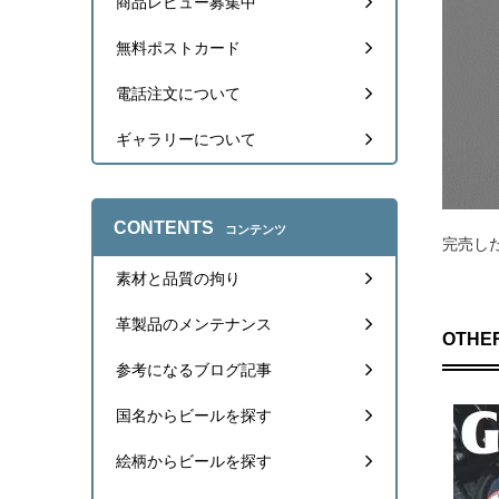
商品レビュー募集中
まさFL ID
ホワイトの
無料ポストカード
unamax I
先日、お店
電話注文について
osamgall
分割タンク
ギャラリーについて
系のタンク
XN12A ID
ローバーミ
CONTENTS
T.Maruis
コンテンツ
完売し
他の商品を
素材と品質の拘り
まっつ ID：
白のJA1
革製品のメンテナンス
naoking 
OTHER
バイクのガ
参考になるブログ記事
ゴリラパワー 
愛車のジム
わせて即購
国名からビールを探す
絵柄からビールを探す