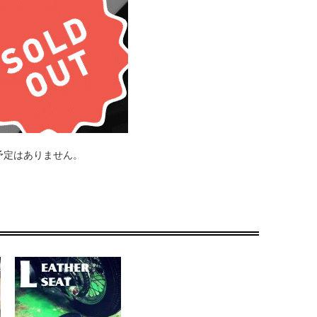
い感じです！
ーの質感がワンポイントでGOODでした！！タンクキャップのサイズはハーレー
、大事にしていきたいと思います。
予定はありません。
立つパーツでもないですが、オシャレ度アップしてました！
発売されていますがこの様なガスキャップリングは他には無く見つけた瞬間に問い合