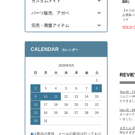
カスタムメイド
BR）
【ネコポ
パーツ販売、アガベ
お洒落パ
うぞ
完売・廃盤アイテム
SOLD 
CALENDAR
カレンダー
2026年8月
日
月
火
水
木
金
土
REVI
1
2
3
4
5
6
7
8
Tea ID：7
ジムニーJ
9
10
11
12
13
14
15
ただきまし
16
17
18
19
20
21
22
hito ID：
23
24
25
26
27
28
29
オーダーで
いました。
30
31
まきじん ID
明るすぎず
■
は商品の発送、メールの返信は行っており