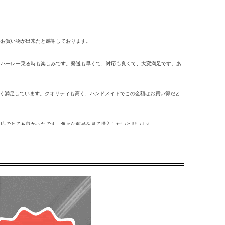
いお買い物が出来たと感謝しております。
、ハーレー乗る時も楽しみです。発送も早くて、対応も良くて、大変満足です。あ
ごく満足しています。クオリティも高く、ハンドメイドでこの金額はお買い得だと
対応でとても良かったです。色々な商品を見て購入したいと思います。
色の変化を楽しみたいと思います。
しました。装着すると、イメージ通り！！良い買い物をしました！
足かもしれませんが、車から降りるたびに眺めてしまいそうです。