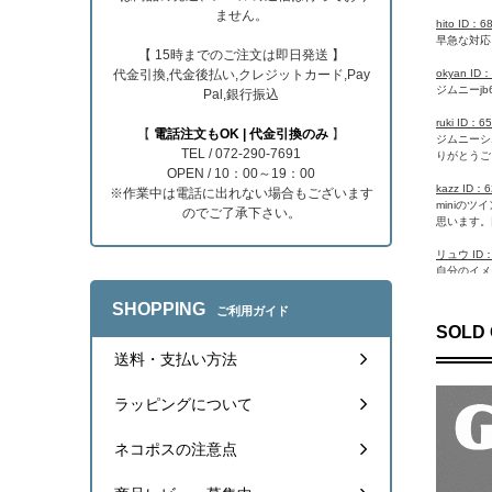
ません。
hito ID：
早急な対応
【 15時までのご注文は即日発送 】
okyan ID
代金引換,代金後払い,クレジットカード,Pay
ジムニーj
Pal,銀行振込
ruki ID：
【
電話注文もOK | 代金引換のみ
】
ジムニーシ
TEL / 072-290-7691
りがとうご
OPEN / 10：00～19：00
kazz ID：
※作業中は電話に出れない場合もございます
miniの
のでご了承下さい。
思います。
リュウ ID：
自分のイメ
apache58
SHOPPING
ご利用ガイド
迅速に発送
SOLD 
bouz ID：
送料・支払い方法
クラブマン
ラッピングについて
Betty da
商品到着し
ネコポスの注意点
キタムー ID
ポールスミ