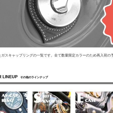
：166099 投稿日：2016/07/16
分割タンクに装着してます。洒落た感じが気に入ってます。
D：162913 投稿日：2016/06/26
にお邪魔させてもらって購入しました。ガンメタのアイアンにつけてますがワンポイントで凄くい
agher ID：159505 投稿日：2016/06/02
の片側に付けてます。もう片方は、サイズ的にダメでした。。残念。無機質がちなタンク回りにレザ
でしたらどれでも大丈夫と思うのですが。
：145983 投稿日：2016/03/03
ニのブラック車に装着しましたが、良い雰囲気で大変気に入ってます。風合いの変化も含め車共々
hi ID：109125 投稿日：2015/05/22
たガスキャップリングの一覧です。全て数量限定カラーのため再入荷の
買う際に友人のプレゼント用に一緒に購入しました。本人も喜んでくれて良かったです。それ程目
107081 投稿日：2015/05/06
1に使ってます！だいぶいい感じです！！
ID：106148 投稿日：2015/04/28
 LINEUP
その他のラインナップ
スキャップ用に購入しました。さりげないオシャレアイテムとして気に入っています。
ID：105910 投稿日：2015/04/25
ニーJA22様に購入しました。この年式はガスキャップがむき出しで色々とアクセサリーパーツが
入しました。他の乗り手と差をつけるさり気なくお洒落なアイテムだと思います。