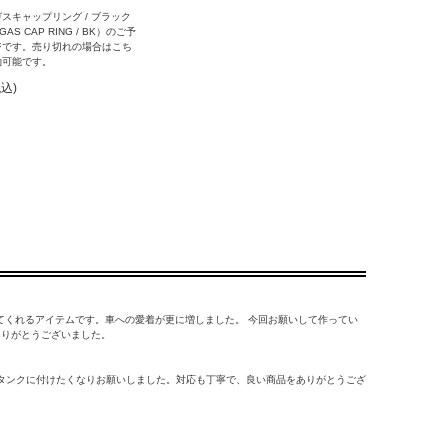
スキャップリング / ブラック
 GAS CAP RING / BK）のご予
ジです。売り切れの場合はこち
約可能です。
税込)
てくれるアイテムです。車への愛着が更に増しました。 今回お願いして作ってい
ありがとうございました。
のタンクに付けたくなりお願いしました。対応も丁寧で、良い商品をありがとうござ