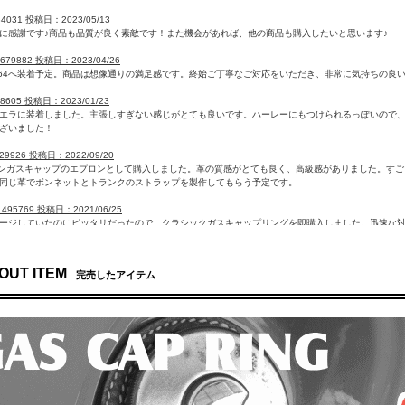
684031 投稿日：2023/05/13
に感謝です♪商品も品質が良く素敵です！また機会があれば、他の商品も購入したいと思います♪
：679882 投稿日：2023/04/26
b64へ装着予定。商品は想像通りの満足感です。終始ご丁寧なご対応をいただき、非常に気持ちの良
658605 投稿日：2023/01/23
エラに装着しました。主張しすぎない感じがとても良いです。ハーレーにもつけられるっぽいので
ざいました！
629926 投稿日：2022/09/20
ツインガスキャップのエプロンとして購入しました。革の質感がとても良く、高級感がありました。す
同じ革でボンネットとトランクのストラップを製作してもらう予定です。
495769 投稿日：2021/06/25
ージしていたのにピッタリだったので、クラシックガスキャップリングを即購入しました。迅速な
95 ID：464973 投稿日：2021/03/05
頂きました。車のガスキャップに取付けました。小振りで、色も見た目も可愛く気に入りました。
OUT ITEM
完売したアイテム
423482 投稿日：2020/10/12
エステートに付けました。普通のミニ用のよだれかけだと、長モノには似合わないと思い、コレに
ddy ID：259155 投稿日：2018/03/11
ました。想像通りの商品で満足です。ミニバンの良いアクセントになる事、間違いなしです。
：250712 投稿日：2018/01/16
ス・ミニに装着しました。思ったよりも細い感じでしたが、その分控え目で良い感じです。自己満