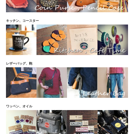
との相性がバッチリで最高です。栓抜きの跡もさほど目立たない。あとは鍵で塗面を傷つ
けないように気をつけるのみだ。
ユウキ ID：106069 投稿日：2015/04/27
キッチン、コースター
サーフィンするのでハワイアンコナ見つけて即買いでした！ただ他の色も販売していたそ
うで、このキーホルダーを見つけた時にはこの色以外全て完売してしまってました...。い
つか再販してほしいです♪
さおりん ID：106082 投稿日：2015/04/27
新婚旅行のタイで飲んだ思い出のビールと同じものを偶然発見して、ペアで購入しまし
た。お気に入りです♪
mikio.a ID：106118 投稿日：2015/04/27
バイクのキーリングとして使用してます。大きさもちょうど良く、バイク仲間にどこで買
レザーバッグ、鞄
ったのってよく聞かれます。お気に入りの商品で、夫婦お揃いにしてます。
Osamugallagherz ID：106010 投稿日：2015/04/26
まず、レザーとキャップの質感がとても良いです。自分はバイクのカギに付けてますが見
た目より軽いのでポケットの中とかでも邪魔にならず重宝してます。キャップの削れてく
る劣化とレザーの味が段々出てきて楽しみです！
naoking ID：105955 投稿日：2015/04/26
初めてこれを見た時、どんな構造になっている？と、不思議に思いましたね。アイディア
ワッペン、オイル
とデザインが、すごく気に入っています。友達にも、何個かプレゼントしましたが、必ず
喜んでもらえました。
びー ID：106014 投稿日：2015/04/26
王冠ホルダーは自分には初め合わないなと思っていました。ところがある日、三ツ矢サイ
ダー冠が！使ってみると軽い、全然重さを感じないほど軽い。これって乗り物への負担も