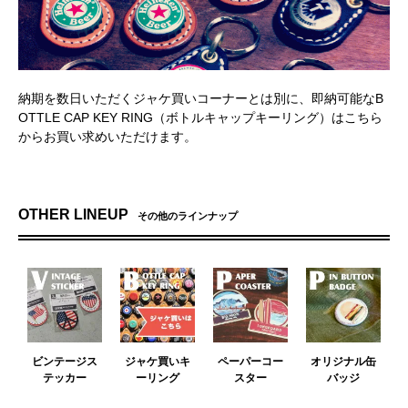
ゼントにおすすめです！
ハッサム ID：687247 投稿日：2023/05/29
とても可愛いキーホルダーに出会えました。迅速な発送にも感謝です。2色とも想像通りの
いい色です！
マサノリ ID：654036 投稿日：2023/01/04
納期を数日いただくジャケ買いコーナーとは別に、即納可能なB
現代ではまず再現されないであろう黄色のカラー。絶妙です。ヴィンテージならではのフ
ォントと存在感も素晴らしく、かなり貴重なキャップだと思います。今後もこういった当
OTTLE CAP KEY RING（ボトルキャップキーリング）はこちら
時の企業物のラインナップの追加を希望します。よろしくお願い致します。
からお買い求めいただけます。
雪国の大学生 ID：451286 投稿日：2021/01/16
とても丁寧な作りに仕上がっており、これからの革の成長も楽しみです。主張が強すぎず
かつ無骨な雰囲気、というのを見事体現していると感じました。好きな人にはどストライ
ク。そんな商品ばかりです。今後の商品にも期待しております。
OTHER LINEUP
その他のラインナップ
taka ID：401968 投稿日：2020/07/18
ハイネケンをジャケ買いしてみました。自分の気に入ったデザインのキャップのものが選
べてとても良かったです。実物はとても可愛らしいもので、他のキャップも気になってし
まいますね。
Kyohkeeey ID：399317 投稿日：2020/07/07
以前から気になっていたお品でしたが、中々缶が決められずにいたところ、大好きなコカ
コーラが出てきて即決です！予想以上のお洒落さで、とても気に入りました！他のコカコ
ーラグッズと一緒に是非つけて、革の経年変化を楽しみたいと思います。コロナビールの
も気になっているので、また他の物を購入する際には、是非拝見させて頂こうと思いま
す。購入後の発送お手配、お洒落な革タグ付きの包装、どれも感謝で一杯です。また、宜
ビンテージス
ジャケ買いキ
ペーパーコー
オリジナル缶
しくお願い致します。
テッカー
ーリング
スター
バッジ
猫背のお猿が可愛い ID：388152 投稿日：2020/05/23