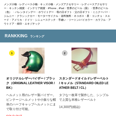
メンズ小物
・
レディース小物
・
キッズ小物
・
メンズアクセサリー
・
レディースアクセサリ
ー
・
キッチン雑貨
・
インテリア雑貨
・
iPhone , iPad
・
世界のビール（国）
・
世界のビール
（色）
・
バレンタインデー
・
ホワイトデー
・
母の日ギフト
・
父の日ギフト
・
ミニクーパー
・
ジムニー
・
クラシックカー
・
モーターサイクル
・
送料無料
・
ネコポス
・
星
・
コンチョ
・
スエ
ード
・
アメリカ
・
ドイツ
・
シニューステッチ
・
手縫い
・
ツートン/バイカラー
・
カラフル
・
ア
ウトドア
・
焼印
・
エキゾチック
RANKKING
ランキング
1
2
オリジナルレザーバイザー / ブラッ
スタンダードオイルドレザーベルト
ク（ORIGINAL LEATHER VISOR /
/ キャメル（STANDARD OILED LE
BK）
ATHER BELT / CL）
ヘルメット用のレザー製バイザー。
タフな一枚革で製作した、シンプル
ビンテージヘルメットや小振りな帽
で上質な本格レザーベルト
体のハーフキャップヘルメットにま
14,300円(税込)
で取り付け可能。