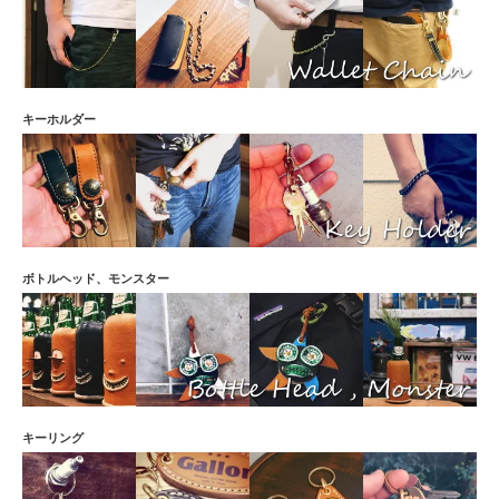
コーライズム ID：190336 投稿日：2016/12/28
コカコーラのグッズを検索していたら偶然見つけて即買いしました。カッコよすぎ！！
アパッチ76 ID：176935 投稿日：2016/09/26
珍しいのでお気に入りです。インディアンジュエリーの延長上にあるようなロゴに一目惚
れしました。
キーホルダー
Knack ID：173115 投稿日：2016/09/06
ブルックリンって響きが洒落てます。近所のバーにブルックリンラガーが置いてあって、
わかる人には人気で自慢してます。
えっちゃん ID：164849 投稿日：2016/07/08
ビールが好きなわけではないんですが、ポップなカラーリングに惹かれて購入。実物も素
敵でした☆
trlc102 ID：161961 投稿日：2016/06/19
ボトルヘッド、モンスター
王冠キーリング最高です！4個目購入させていただきましたが大きさとカッコよさ、使い勝
手の良さで重宝しています。
maho ID：161094 投稿日：2016/06/13
ポップなデザインにきれいな縫製とコバ面の仕上げなど、丁寧な職人のこだわりを感じま
した。いい買い物できました。
ひすい ID：159944 投稿日：2016/06/05
デザインがとにかくお洒落でとても気に入ってます。レザー、世界のビール、キングフィ
キーリング
ッシャー（カワセミ）が好きなのでこの商品はど真ん中でした。
highig ID：155325 投稿日：2016/05/07
デザイン、品質は画像を見てイメージしていた通りとても丁寧な作りで大満足です。私は