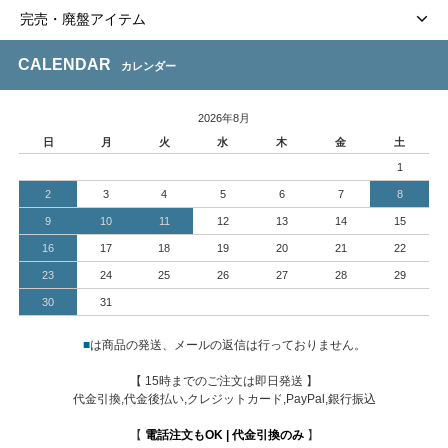
完売・廃盤アイテム
CALENDAR
カレンダー
2026年8月
日
月
火
水
木
金
土
1
2
3
4
5
6
7
8
9
10
11
12
13
14
15
16
17
18
19
20
21
22
23
24
25
26
27
28
29
30
31
■
は商品の発送、メールの返信は行っておりません。
【 15時までのご注文は即日発送 】
代金引換,代金後払い,クレジットカード,PayPal,銀行振込
【
電話注文もOK | 代金引換のみ
】