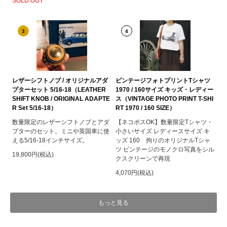
SOLD OUT
3
4
レザーシフトノブ / オリジナルアダ
ビンテージフォトプリントTシャツ
プターセット 5/16-18（LEATHER
1970 / 160サイズ キッズ・レディー
SHIFT KNOB / ORIGINAL ADAPTE
ス（VINTAGE PHOTO PRINT T-SHI
R Set 5/16-18）
RT 1970 / 160 SIZE）
数量限定のレザーシフトノブとアダ
【ネコポスOK】数量限定Tシャツ・
プターのセット。ミニや英国車に使
小さいサイズ レディースサイズ キ
える5/16-18インチサイズ。
ッズ 160 拘りのオリジナルTシャ
ツ ビンテージのモノクロ写真をシル
19,800円(税込)
クスクリーンで再現
4,070円(税込)
もっと見る