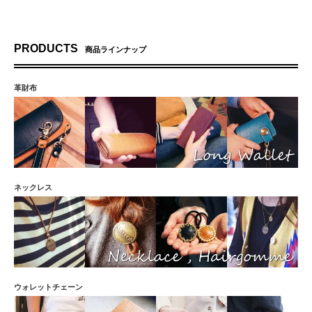
王冠はツヤツヤで傷もなく、レザーも分厚くいい感じ。でも軽くて扱いやすい大きさ、と
ても気に入りました。
henta ID：283119 投稿日：2018/08/22
PRODUCTS
一目惚れで購入させて頂きました。質感の高い品物でとても満足度の高いキーホルダーで
商品ラインナップ
す。また何かありましたら宜しくお願い致します。
BOBnest1205 ID：262975 投稿日：2018/04/09
革財布
ふくろうが可愛くて一目惚れ。2匹とも我が家へ迎え入れました。面白い商品ですね。
Lemonademama ID：261374 投稿日：2018/03/27
絶妙なイエローの色味でお気に入りです。レモンソーダのロゴもレトロな感じでナイスデ
ザイン！
レトロ ID：236221 投稿日：2017/10/17
こちら非常に珍しいイエローカラーでしたので、購入決定しました。また、仕上がりも大
変綺麗で大満足です。手にした時から自分なりのエイジングが楽しめそうです。これから
ガンガン使い込んで行きます。
ネックレス
MAmeen6号 ID：229152 投稿日：2017/08/30
キャップのかわいいデザインに一目惚れして即注文。イメージどおりでお気に入りのキー
ホルダーになりました。
tochi207 ID：218001 投稿日：2017/06/17
本日届きました。予想以上の丁寧な仕上がりにとても満足しています！購入前にお店の方
と電話、メールなどで相談に乗って頂きその時の迅速な対応がとても良かったです！本当
にありがとうございました。
ウォレットチェーン
minata ID：204399 投稿日：2017/03/25
かわいいデザインに一目惚れして購入。ちょうど良い大きさでした。