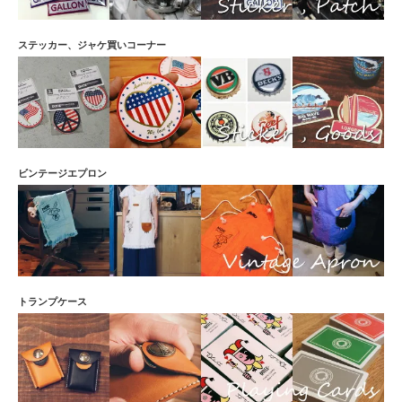
軽いということ。質感は重厚なのに質量は軽い、逸品と云えますでしょう
星マニア ID：105886 投稿日：2015/04/25
星の雑貨を探していたら偶然見つけました。一目惚れです゜*。(*´Д`)。*°
ステッカー、ジャケ買いコーナー
Michael ID：105925 投稿日：2015/04/25
初めは鍵で模様がすぐ剥げるんじゃないかと思いましたが、角のみが擦れていい感じで
す！違う銘柄のブラックとキャメルも持ってます！
ビンテージエプロン
トランプケース