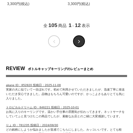
3,300円(税込)
3,300円(税込)
105
1
12
全
商品
-
表示
REVIEW
ボトルキャップキーリングのレビューまとめ
akane ID：852820 投稿日：2025-11-08
実家の犬に似ていて一目ぼれです。初めて利用させていただきましたが、迅速丁寧に発送
いただき安心できました。品物はもちろん可愛いのですが、かっこよさもありとても気に
入りました。
トロピカルドリーム ID：846221 投稿日：2025-10-01
お気に入りのキーリングです。温かい手仕事の雰囲気が伝わってきます。ネットサーチを
していてふと見つけたこの商品でしたが、素敵なお店とのご縁に大変感謝しています。
りょ ID：781235 投稿日：2024/08/30
どの銘柄にしようか悩みましたが直感でこちらにしました。カッコいいです。とても軽