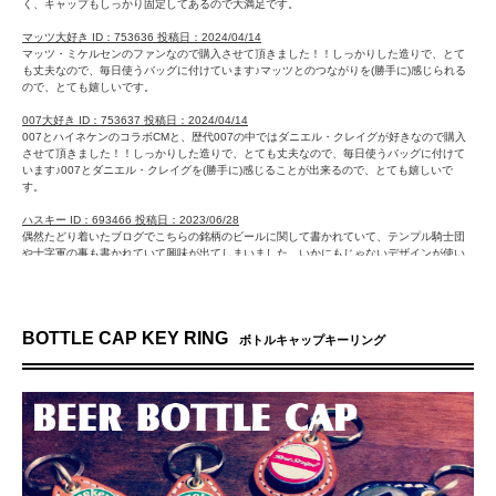
く、キャップもしっかり固定してあるので大満足です。
マッツ大好き ID：753636 投稿日：2024/04/14
マッツ・ミケルセンのファンなので購入させて頂きました！！しっかりした造りで、とて
も丈夫なので、毎日使うバッグに付けています♪マッツとのつながりを(勝手に)感じられる
ので、とても嬉しいです。
007大好き ID：753637 投稿日：2024/04/14
007とハイネケンのコラボCMと、歴代007の中ではダニエル・クレイグが好きなので購入
させて頂きました！！しっかりした造りで、とても丈夫なので、毎日使うバッグに付けて
います♪007とダニエル・クレイグを(勝手に)感じることが出来るので、とても嬉しいで
す。
ハスキー ID：693466 投稿日：2023/06/28
偶然たどり着いたブログでこちらの銘柄のビールに関して書かれていて、テンプル騎士団
や十字軍の事も書かれていて興味が出てしまいました。いかにもじゃないデザインが使い
やすく丁寧に作られたであろう質感が良かったです。
TAKE ID：690292 投稿日：2023/06/13
ワーク感のあるシャベルの絵柄が気に入りました。メールの対応もよく宅急便の番号案内
BOTTLE CAP KEY RING
もあり、初めての利用でしたが安心して購入できるショップでした。ありがとう。
ボトルキャップキーリング
Akiiii ID：689232 投稿日：2023/06/08
推しが宣伝してるビアメーカーでアイテムを探していたところ、こちらのキーリングに出
会い、めっちゃ欲しい形だったのもあり即買いでした！クオリティも素晴らしいし、イロ
チで欲しいくらいでした。大事に使わせてもらいます！
さおーん ID：687319 投稿日：2023/05/30
夫の誕生日プレゼントに購入しました！フクロウがとっても可愛くて他にない商品なので
とても喜んでもらえました！自分の分も買ってお揃いにしました♪ビール好きな方へのプレ