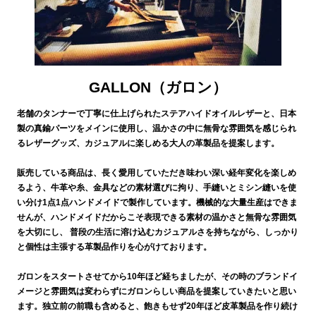
GALLON（ガロン）
老舗のタンナーで丁寧に仕上げられたステアハイドオイルレザーと、日本
製の真鍮パーツをメインに使用し、温かさの中に無骨な雰囲気を感じられ
るレザーグッズ、カジュアルに楽しめる大人の革製品を提案します。
販売している商品は、長く愛用していただき味わい深い経年変化を楽しめ
るよう、牛革や糸、金具などの素材選びに拘り、手縫いとミシン縫いを使
い分け1点1点ハンドメイドで製作しています。機械的な大量生産はできま
せんが、ハンドメイドだからこそ表現できる素材の温かさと無骨な雰囲気
を大切にし、 普段の生活に溶け込むカジュアルさを持ちながら、しっかり
と個性は主張する革製品作りを心がけております。
ガロンをスタートさせてから10年ほど経ちましたが、その時のブランドイ
メージと雰囲気は変わらずにガロンらしい商品を提案していきたいと思い
ます。独立前の前職も含めると、飽きもせず20年ほど皮革製品を作り続け