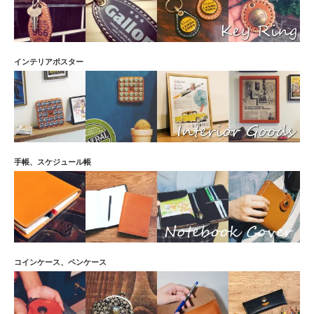
コカ・コーラのキャップを見る度にある場所と風景を思い出すのでこのキーリングにノス
タルジーを感じます。ジーンリングに付けていますが相性が良いです。ありがとうござい
ました。
ぷりもん ID：153245 投稿日：2016/04/21
プリモのグラスを探していたら偶然見つけました。昔のロゴなところがマニアには嬉しか
インテリアポスター
ったです。
タイマニア ID：151367 投稿日：2016/04/06
タイ料理が大好きなので、見つけて一目惚れです。2色ペアで使わせてもらってます。タイ
に限らずアジア系の銘柄増やして欲しいです。
いかりん ID：148835 投稿日：2016/03/20
浮き出るアンカーマークがかっこいい一品です。日光が当たると更に綺麗に見えます。
手帳、スケジュール帳
MIKA ID：146718 投稿日：2016/03/08
かわいい～かわいい～かわいい～。連呼しながら選びました！種類がありすぎて、迷いま
くりでした～いっぱい欲しい～
キャズ ID：145552 投稿日：2016/03/01
名前がMの友人のプレゼントに購入しました。今度は自分用も注文します！
ルービック ID：144957 投稿日：2016/02/25
クラフトビール探しが趣味ですがコレは初でした。ブログで日本未発売と見て納得でし
た。お気に入りです。
コインケース、ペンケース
ゴリラパワー ID：113636 投稿日：2015/06/19
以前からキーホルダーを探していましたがなかなか良い物が見つかりませんでした。が、
私の求めていたキーホルダーはGallonさんにありました！レザーはブラックとキャメルか
ら選択でき今回はブラックを選択。栓の黄色と赤色のデザインが刺激的でブラックレザー