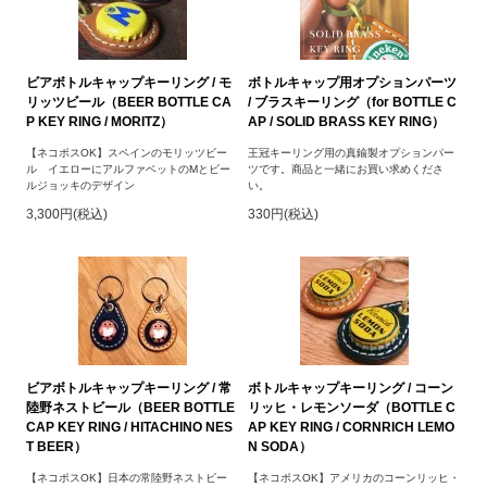
ビアボトルキャップキーリング / モ
ボトルキャップ用オプションパーツ
リッツビール（BEER BOTTLE CA
/ ブラスキーリング（for BOTTLE C
P KEY RING / MORITZ）
AP / SOLID BRASS KEY RING）
【ネコポスOK】スペインのモリッツビー
王冠キーリング用の真鍮製オプションパー
ル イエローにアルファベットのMとビー
ツです。商品と一緒にお買い求めくださ
ルジョッキのデザイン
い。
3,300円(税込)
330円(税込)
ビアボトルキャップキーリング / 常
ボトルキャップキーリング / コーン
陸野ネストビール（BEER BOTTLE
リッヒ・レモンソーダ（BOTTLE C
CAP KEY RING / HITACHINO NES
AP KEY RING / CORNRICH LEMO
T BEER）
N SODA）
【ネコポスOK】日本の常陸野ネストビー
【ネコポスOK】アメリカのコーンリッヒ・