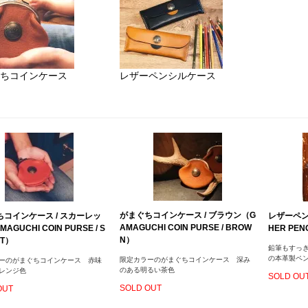
ちコインケース
レザーペンシルケース
がまぐちコインケース / ブラウン（G
コインケース / スカーレッ
レザーペン
AMAGUCHI COIN PURSE / BROW
AGUCHI COIN PURSE / S
HER PENC
N）
ET）
鉛筆もすっ
の本革製ペ
限定カラーのがまぐちコインケース 深み
ーのがまぐちコインケース 赤味
のある明るい茶色
レンジ色
SOLD OU
SOLD OUT
OUT