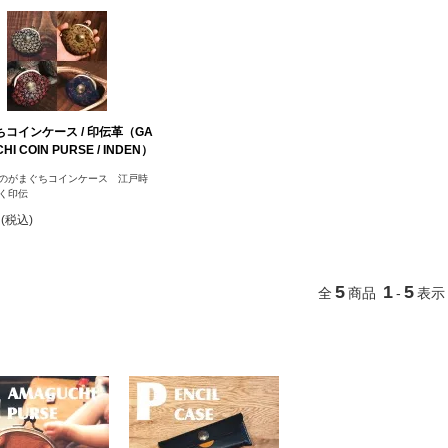
コインケース / 印伝革（GA
HI COIN PURSE / INDEN）
のがまぐちコインケース 江戸時
く印伝
円(税込)
5
1
5
全
商品
-
表示