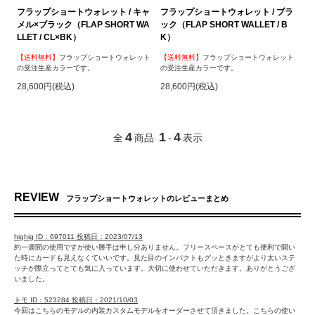
フラップショートウォレット / キャ
フラップショートウォレット / ブラ
メル×ブラック（FLAP SHORT WA
ック（FLAP SHORT WALLET / B
LLET / CL×BK）
K）
【送料無料】
フラップショートウォレット
【送料無料】
フラップショートウォレット
の受注生産カラーです。
の受注生産カラーです。
28,600円(税込)
28,600円(税込)
4
1
4
全
商品
-
表示
REVIEW
フラップショートウォレットのレビューまとめ
highig ID：697011 投稿日：2023/07/13
約一週間の使用ですが使い勝手は申し分ありません。フリースペースがとても便利で開い
た時にカードも見えなくていいです。見た目のインパクトもグッときますがより太いステ
ッチが際立ってとても気に入っています。大切に使わせていただきます。ありがとうござ
いました。
トモ ID：523284 投稿日：2021/10/03
今回はこちらのモデルの内装カスタムモデルをオーダーさせて頂きました。こちらの使い