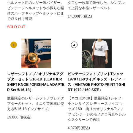
ヘルメット用のレザー製バイザー。
タフな一枚革で製作した、シンプル
ビンテージヘルメットや小振りな帽
で上質な本格レザーベルト
体のハーフキャップヘルメットにま
14,300円(税込)
で取り付け可能。
SOLD OUT
3
4
レザーシフトノブ / オリジナルアダ
ビンテージフォトプリントTシャツ
プターセット 5/16-18（LEATHER
1970 / 160サイズ キッズ・レディー
SHIFT KNOB / ORIGINAL ADAPTE
ス（VINTAGE PHOTO PRINT T-SHI
R Set 5/16-18）
RT 1970 / 160 SIZE）
数量限定のレザーシフトノブとアダ
【ネコポスOK】数量限定Tシャツ・
プターのセット。ミニや英国車に使
小さいサイズ レディースサイズ キ
える5/16-18インチサイズ。
ッズ 160 拘りのオリジナルTシャ
ツ ビンテージのモノクロ写真をシル
19,800円(税込)
クスクリーンで再現
4,070円(税込)