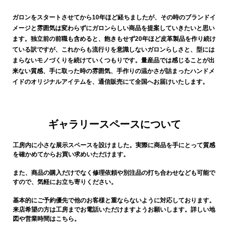
ガロンをスタートさせてから10年ほど経ちましたが、その時のブランドイ
メージと雰囲気は変わらずにガロンらしい商品を提案していきたいと思い
ます。独立前の前職も含めると、飽きもせず20年ほど皮革製品を作り続け
ている訳ですが、これからも流行りを意識しないガロンらしさと、型には
まらないモノづくりを続けていくつもりです。量産品では感じることが出
来ない質感、手に取った時の雰囲気、手作りの温かさが詰まったハンドメ
イドのオリジナルアイテムを、通信販売にて全国へお届けいたします。
ギャラリースペースについて
工房内に小さな展示スペースを設けました。実際に商品を手にとって質感
を確かめてからお買い求めいただけます。
また、商品の購入だけでなく修理依頼や別注品の打ち合わせなども可能で
すので、気軽にお立ち寄りください。
基本的にご予約優先で他のお客様と重ならないように対応しております。
来店希望の方は工房までお電話いただけますようお願いします。詳しい地
図や営業時間はこちら。