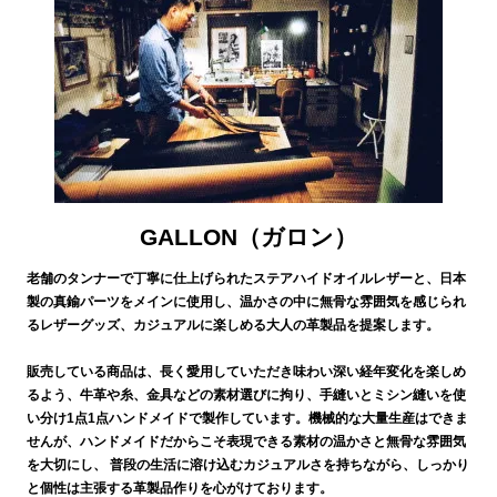
GALLON（ガロン）
老舗のタンナーで丁寧に仕上げられたステアハイドオイルレザーと、日本
製の真鍮パーツをメインに使用し、温かさの中に無骨な雰囲気を感じられ
るレザーグッズ、カジュアルに楽しめる大人の革製品を提案します。
販売している商品は、長く愛用していただき味わい深い経年変化を楽しめ
るよう、牛革や糸、金具などの素材選びに拘り、手縫いとミシン縫いを使
い分け1点1点ハンドメイドで製作しています。機械的な大量生産はできま
せんが、ハンドメイドだからこそ表現できる素材の温かさと無骨な雰囲気
を大切にし、 普段の生活に溶け込むカジュアルさを持ちながら、しっかり
と個性は主張する革製品作りを心がけております。