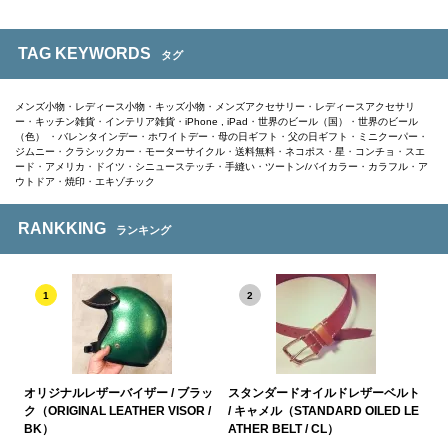
TAG KEYWORDS
タグ
メンズ小物
・
レディース小物
・
キッズ小物
・
メンズアクセサリー
・
レディースアクセサリ
ー
・
キッチン雑貨
・
インテリア雑貨
・
iPhone , iPad
・
世界のビール（国）
・
世界のビール
（色）
・
バレンタインデー
・
ホワイトデー
・
母の日ギフト
・
父の日ギフト
・
ミニクーパー
・
ジムニー
・
クラシックカー
・
モーターサイクル
・
送料無料
・
ネコポス
・
星
・
コンチョ
・
スエ
ード
・
アメリカ
・
ドイツ
・
シニューステッチ
・
手縫い
・
ツートン/バイカラー
・
カラフル
・
ア
ウトドア
・
焼印
・
エキゾチック
RANKKING
ランキング
1
2
オリジナルレザーバイザー / ブラッ
スタンダードオイルドレザーベルト
ク（ORIGINAL LEATHER VISOR /
/ キャメル（STANDARD OILED LE
BK）
ATHER BELT / CL）