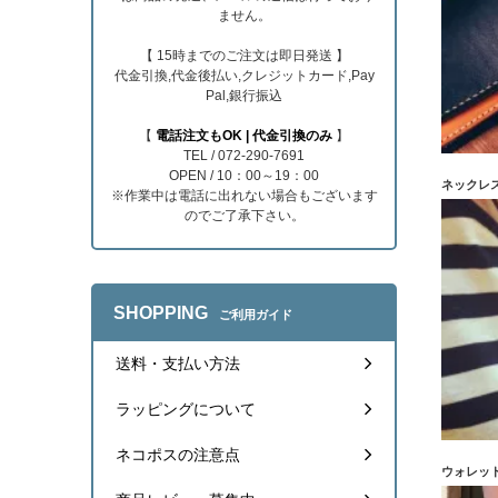
ません。
【 15時までのご注文は即日発送 】
代金引換,代金後払い,クレジットカード,Pay
Pal,銀行振込
【
電話注文もOK | 代金引換のみ
】
TEL / 072-290-7691
OPEN / 10：00～19：00
ネックレ
※作業中は電話に出れない場合もございます
のでご了承下さい。
SHOPPING
ご利用ガイド
送料・支払い方法
ラッピングについて
ネコポスの注意点
ウォレッ