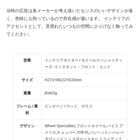
当時の広告は各メーカーが考え抜いたセンスのいいデザインが多
く、色味にも拘っているので存在感が違います。 インテリアの
アクセントとして、見慣れたいつもの空間にさりげなく飾ってみ
てください。
型番
インテリアポスター / ホイールスペシャリティ
ーズ -インスタント・フロント・エンド
サイズ
H273×W222×D20mm
重量
約463g
フレーム / 素
ビンテージ / ウッド、ガラス
材
デザイン
Wheel Specialties,フロントホイール,バイク,ア
メリカ,チョッパー,70年代,パンヘッド,ハーレー
ダヴィッドソン,スポーツスター,トライアンフ,