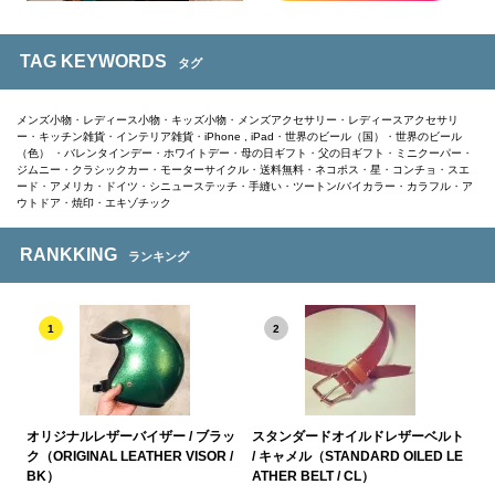
TAG KEYWORDS
タグ
メンズ小物
・
レディース小物
・
キッズ小物
・
メンズアクセサリー
・
レディースアクセサリ
ー
・
キッチン雑貨
・
インテリア雑貨
・
iPhone , iPad
・
世界のビール（国）
・
世界のビール
（色）
・
バレンタインデー
・
ホワイトデー
・
母の日ギフト
・
父の日ギフト
・
ミニクーパー
・
ジムニー
・
クラシックカー
・
モーターサイクル
・
送料無料
・
ネコポス
・
星
・
コンチョ
・
スエ
ード
・
アメリカ
・
ドイツ
・
シニューステッチ
・
手縫い
・
ツートン/バイカラー
・
カラフル
・
ア
ウトドア
・
焼印
・
エキゾチック
RANKKING
ランキング
1
2
オリジナルレザーバイザー / ブラッ
スタンダードオイルドレザーベルト
ク（ORIGINAL LEATHER VISOR /
/ キャメル（STANDARD OILED LE
BK）
ATHER BELT / CL）