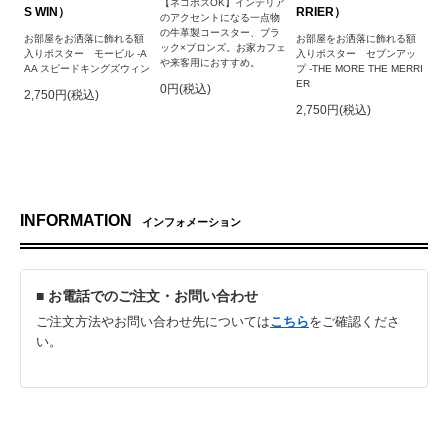
【ネコポスOK】インテリア
S WIN）
RRIER）
のアクセントになる一点物
の牛革製コースター、ブラ
お部屋をお洒落に飾れる額
お部屋をお洒落に飾れる額
ック×ブロンズ。お家カフェ
入りポスター モービル -A
入りポスター セブンアッ
や来客用におすすめ。
AA スピードキングズウィン
プ -THE MORE THE MERRI
ER
0円(税込)
2,750円(税込)
2,750円(税込)
INFORMATION
インフォメーション
■ お電話でのご注文・お問い合わせ
ご注文方法やお問い合わせ先については
こちら
をご確認くださ
い。