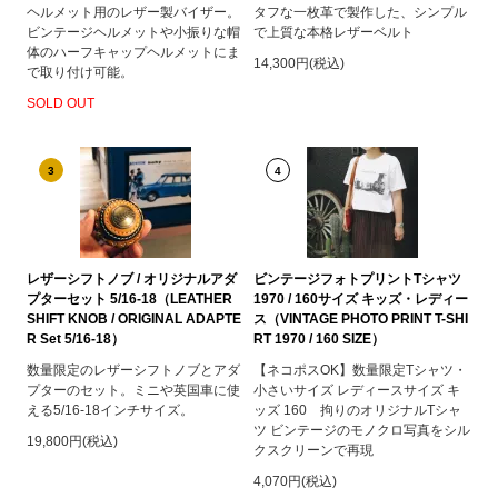
ヘルメット用のレザー製バイザー。
タフな一枚革で製作した、シンプル
ビンテージヘルメットや小振りな帽
で上質な本格レザーベルト
体のハーフキャップヘルメットにま
14,300円(税込)
で取り付け可能。
SOLD OUT
3
4
レザーシフトノブ / オリジナルアダ
ビンテージフォトプリントTシャツ
プターセット 5/16-18（LEATHER
1970 / 160サイズ キッズ・レディー
SHIFT KNOB / ORIGINAL ADAPTE
ス（VINTAGE PHOTO PRINT T-SHI
R Set 5/16-18）
RT 1970 / 160 SIZE）
数量限定のレザーシフトノブとアダ
【ネコポスOK】数量限定Tシャツ・
プターのセット。ミニや英国車に使
小さいサイズ レディースサイズ キ
える5/16-18インチサイズ。
ッズ 160 拘りのオリジナルTシャ
ツ ビンテージのモノクロ写真をシル
19,800円(税込)
クスクリーンで再現
4,070円(税込)