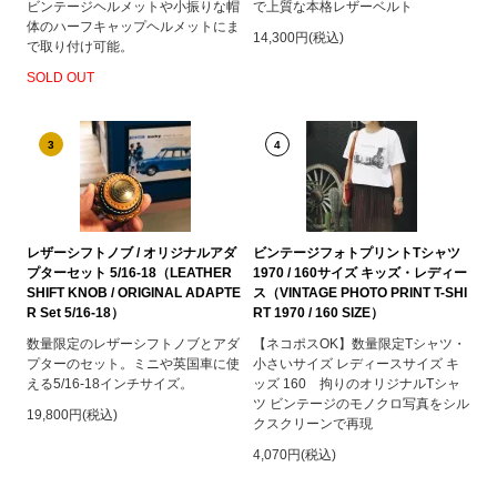
ビンテージヘルメットや小振りな帽
で上質な本格レザーベルト
体のハーフキャップヘルメットにま
14,300円(税込)
で取り付け可能。
SOLD OUT
3
4
レザーシフトノブ / オリジナルアダ
ビンテージフォトプリントTシャツ
プターセット 5/16-18（LEATHER
1970 / 160サイズ キッズ・レディー
SHIFT KNOB / ORIGINAL ADAPTE
ス（VINTAGE PHOTO PRINT T-SHI
R Set 5/16-18）
RT 1970 / 160 SIZE）
数量限定のレザーシフトノブとアダ
【ネコポスOK】数量限定Tシャツ・
プターのセット。ミニや英国車に使
小さいサイズ レディースサイズ キ
える5/16-18インチサイズ。
ッズ 160 拘りのオリジナルTシャ
ツ ビンテージのモノクロ写真をシル
19,800円(税込)
クスクリーンで再現
4,070円(税込)