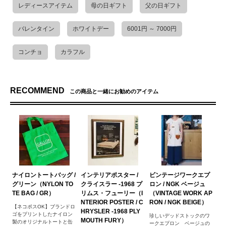
レディースアイテム
母の日ギフト
父の日ギフト
バレンタイン
ホワイトデー
6001円 ～ 7000円
コンチョ
カラフル
RECOMMEND
この商品と一緒にお勧めのアイテム
ナイロントートバッグ /
インテリアポスター /
ビンテージワークエプ
グリーン（NYLON TO
クライスラー -1968 プ
ロン / NGK ベージュ
TE BAG / GR）
リムス・フューリー（I
（VINTAGE WORK AP
NTERIOR POSTER / C
RON / NGK BEIGE）
【ネコポスOK】ブランドロ
HRYSLER -1968 PLY
ゴをプリントしたナイロン
珍しいデッドストックのワ
MOUTH FURY）
製のオリジナルトートと缶
ークエプロン ベージュの