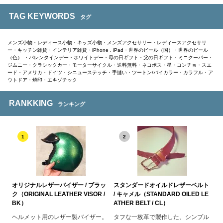
TAG KEYWORDS
タグ
メンズ小物
・
レディース小物
・
キッズ小物
・
メンズアクセサリー
・
レディースアクセサリ
ー
・
キッチン雑貨
・
インテリア雑貨
・
iPhone , iPad
・
世界のビール（国）
・
世界のビール
（色）
・
バレンタインデー
・
ホワイトデー
・
母の日ギフト
・
父の日ギフト
・
ミニクーパー
・
ジムニー
・
クラシックカー
・
モーターサイクル
・
送料無料
・
ネコポス
・
星
・
コンチョ
・
スエ
ード
・
アメリカ
・
ドイツ
・
シニューステッチ
・
手縫い
・
ツートン/バイカラー
・
カラフル
・
ア
ウトドア
・
焼印
・
エキゾチック
RANKKING
ランキング
1
2
オリジナルレザーバイザー / ブラッ
スタンダードオイルドレザーベルト
ク（ORIGINAL LEATHER VISOR /
/ キャメル（STANDARD OILED LE
BK）
ATHER BELT / CL）
ヘルメット用のレザー製バイザー。
タフな一枚革で製作した、シンプル