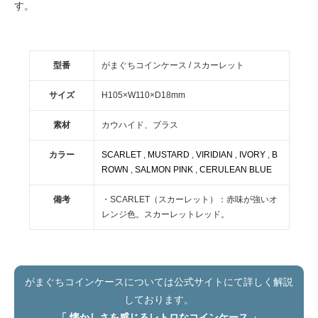
す。
型番
がまぐちコインケース / スカーレット
サイズ
H105×W110×D18mm
素材
カウハイド、ブラス
カラー
SCARLET
,
MUSTARD
,
VIRIDIAN
,
IVORY
,
B
ROWN
,
SALMON PINK
,
CERULEAN BLUE
備考
・SCARLET（スカーレット）：赤味が強いオ
レンジ色。スカーレットレッド。
がまぐちコインケースについては公式サイトにて詳しく解説
しております。
「 懐かしさを感じるレトロなコインケース 」