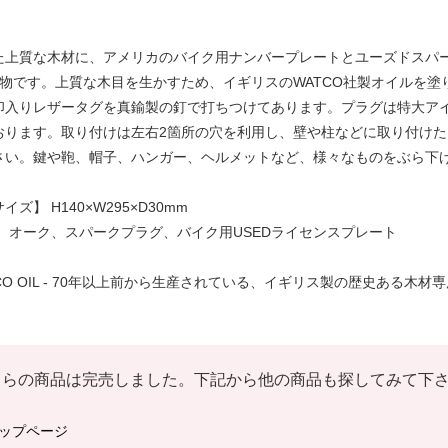
た上質な木材に、アメリカのバイク用ナンバープレートとユーズドスパ
点物です。上質な木目を生かすため、イギリスのWATCO社製オイルを塗
印入りレザータグを真鍮製の釘で打ちつけてあります。プラグは特大ア
おります。取り付けは左右2箇所の穴を利用し、壁や柱などに取り付けた
さい。鍵や鞄、帽子、ハンガー、ヘルメットなど、様々なものをぶら下
イズ】 H140×W295×D30mm
】 オーク、スパークプラグ、バイク用USEDライセンスプレート
CO OIL - 70年以上前から生産されている、イギリス製の歴史ある木材
ちらの商品は完売しました。下記から他の商品も探してみて下
ップページ