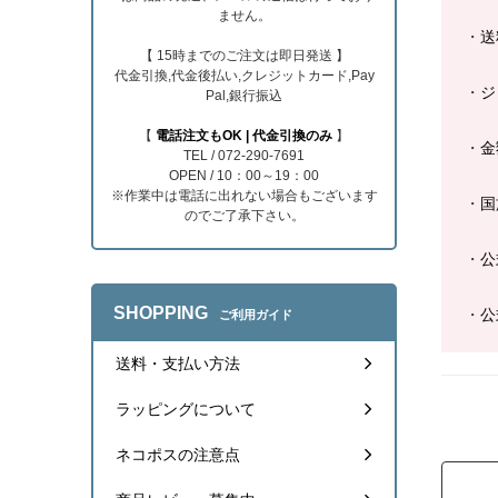
ません。
・
送
【 15時までのご注文は即日発送 】
代金引換,代金後払い,クレジットカード,Pay
・
ジ
Pal,銀行振込
【
電話注文もOK | 代金引換のみ
】
・
金
TEL / 072-290-7691
OPEN / 10：00～19：00
※作業中は電話に出れない場合もございます
・
国
のでご了承下さい。
・
公
SHOPPING
・
公
ご利用ガイド
送料・支払い方法
ラッピングについて
ネコポスの注意点