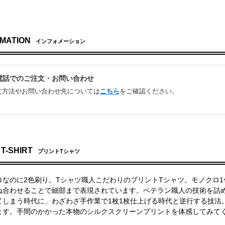
MATION
インフォメーション
お電話でのご注文・お問い合わせ
文方法やお問い合わせ先については
こちら
をご確認ください。
 T-SHIRT
プリントTシャツ
ロなのに2色刷り。Tシャツ職人こだわりのプリントTシャツ。モノクロ1
ね合わせることで細部まで表現されています。ベテラン職人の技術を詰
てしまう時代に、わざわざ手作業で1枚1枚仕上げる時代と逆行する技法
ます。手間のかかった本物のシルクスクリーンプリントを体感してみて