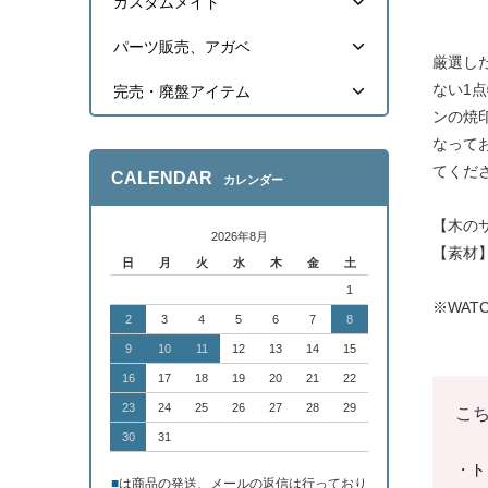
カスタムメイド
パーツ販売、アガベ
厳選し
ない1
完売・廃盤アイテム
ンの焼
なって
てくだ
CALENDAR
カレンダー
【木のサ
2026年8月
【素材
日
月
火
水
木
金
土
1
※WAT
2
3
4
5
6
7
8
9
10
11
12
13
14
15
16
17
18
19
20
21
22
23
24
25
26
27
28
29
こ
30
31
・
ト
■
は商品の発送、メールの返信は行っており