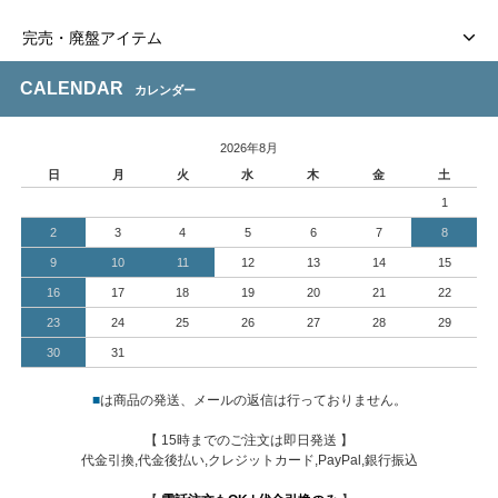
完売・廃盤アイテム
CALENDAR
カレンダー
2026年8月
日
月
火
水
木
金
土
1
2
3
4
5
6
7
8
9
10
11
12
13
14
15
16
17
18
19
20
21
22
23
24
25
26
27
28
29
30
31
■
は商品の発送、メールの返信は行っておりません。
【 15時までのご注文は即日発送 】
代金引換,代金後払い,クレジットカード,PayPal,銀行振込