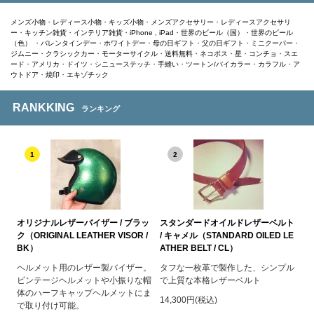
メンズ小物
・
レディース小物
・
キッズ小物
・
メンズアクセサリー
・
レディースアクセサリ
ー
・
キッチン雑貨
・
インテリア雑貨
・
iPhone , iPad
・
世界のビール（国）
・
世界のビール
（色）
・
バレンタインデー
・
ホワイトデー
・
母の日ギフト
・
父の日ギフト
・
ミニクーパー
・
ジムニー
・
クラシックカー
・
モーターサイクル
・
送料無料
・
ネコポス
・
星
・
コンチョ
・
スエ
ード
・
アメリカ
・
ドイツ
・
シニューステッチ
・
手縫い
・
ツートン/バイカラー
・
カラフル
・
ア
ウトドア
・
焼印
・
エキゾチック
RANKKING
ランキング
1
2
オリジナルレザーバイザー / ブラッ
スタンダードオイルドレザーベルト
ク（ORIGINAL LEATHER VISOR /
/ キャメル（STANDARD OILED LE
BK）
ATHER BELT / CL）
ヘルメット用のレザー製バイザー。
タフな一枚革で製作した、シンプル
ビンテージヘルメットや小振りな帽
で上質な本格レザーベルト
体のハーフキャップヘルメットにま
14,300円(税込)
で取り付け可能。