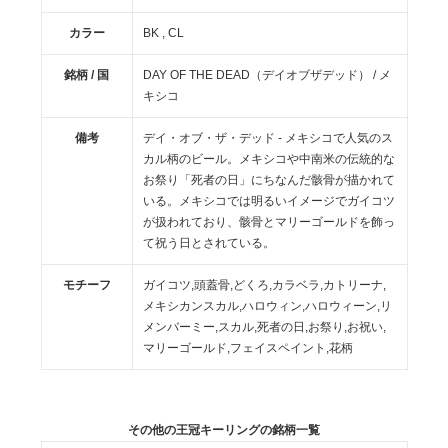
カラー
BK , CL
銘柄 / 国
DAY OF THE DEAD（デイオブザデッド） / メ
キシコ
備考
デイ・オブ・ザ・デッド - メキシコで人気のス
カル柄のビール。メキシコや中南米の伝統的な
お祭り「死者の日」にちなんだ骸骨が描かれて
いる。メキシコでは明るいイメージでガイコツ
が扱われており、骸骨とマリーゴールドを飾っ
て祝う日とされている。
モチーフ
ガイコツ,頭蓋骨,どくろ,カラベラ,カトリーナ,
メキシカンスカル,ハロウィン,ハロウィーン,リ
メンバーミー,スカル,死者の日,お祭り,お祝い,
マリーゴールド,フェイスペイント,花柄
その他の王冠キーリングの銘柄一覧