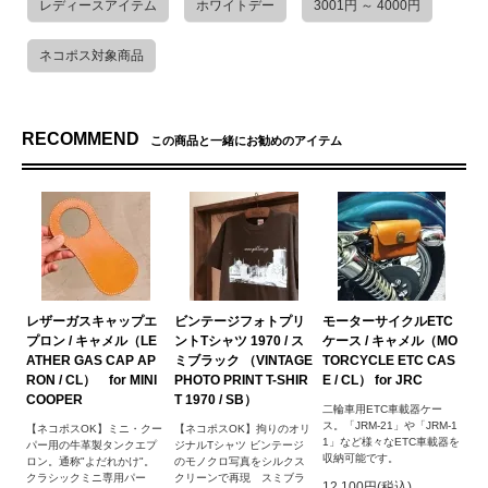
レディースアイテム
ホワイトデー
3001円 ～ 4000円
ネコポス対象商品
RECOMMEND
この商品と一緒にお勧めのアイテム
レザーガスキャップエ
ビンテージフォトプリ
モーターサイクルETC
プロン / キャメル（LE
ントTシャツ 1970 / ス
ケース / キャメル（MO
ATHER GAS CAP AP
ミブラック （VINTAGE
TORCYCLE ETC CAS
RON / CL） for MINI
PHOTO PRINT T-SHIR
E / CL） for JRC
COOPER
T 1970 / SB）
二輪車用ETC車載器ケー
ス。「JRM-21」や「JRM-1
【ネコポスOK】ミニ・クー
【ネコポスOK】拘りのオリ
1」など様々なETC車載器を
パー用の牛革製タンクエプ
ジナルTシャツ ビンテージ
収納可能です。
ロン。通称"よだれかけ"。
のモノクロ写真をシルクス
クラシックミニ専用パー
クリーンで再現 スミブラ
12,100円(税込)