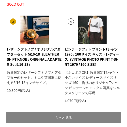
SOLD OUT
3
4
レザーシフトノブ / オリジナルアダ
ビンテージフォトプリントTシャツ
プターセット 5/16-18（LEATHER
1970 / 160サイズ キッズ・レディー
SHIFT KNOB / ORIGINAL ADAPTE
ス（VINTAGE PHOTO PRINT T-SHI
R Set 5/16-18）
RT 1970 / 160 SIZE）
数量限定のレザーシフトノブとアダ
【ネコポスOK】数量限定Tシャツ・
プターのセット。ミニや英国車に使
小さいサイズ レディースサイズ キ
える5/16-18インチサイズ。
ッズ 160 拘りのオリジナルTシャ
ツ ビンテージのモノクロ写真をシル
19,800円(税込)
クスクリーンで再現
4,070円(税込)
もっと見る